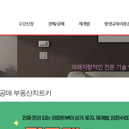
수강신청
경매/공매
재개발
평생교육이용
공매 부동산치트키