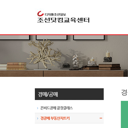
경
경매/공매
온비드공매 끝장클래스
경공매 부동산치트키
〓