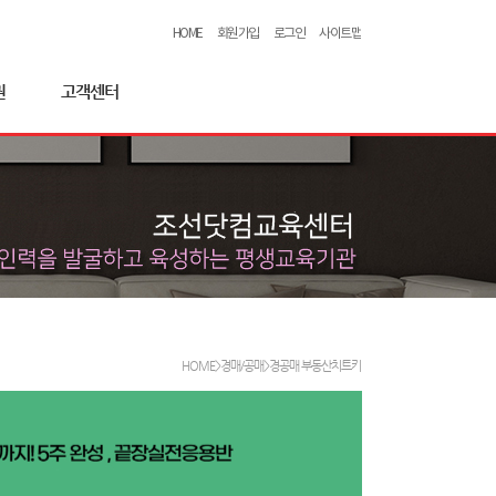
HOME
회원가입
로그인
사이트맵
권
고객센터
HOME>경매/공매>경공매 부동산치트키