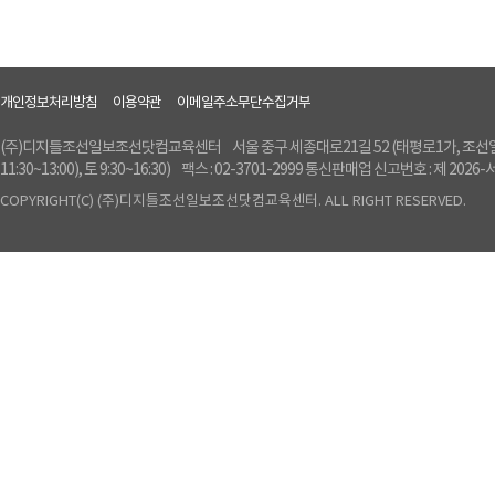
개인정보처리방침
이용약관
이메일주소무단수집거부
(주)디지틀조선일보조선닷컴교육센터
서울 중구 세종대로21길 52 (태평로1가, 조
11:30~13:00), 토 9:30~16:30)
팩스 : 02-3701-2999 통신판매업 신고번호 : 제 2026
COPYRIGHT(C) (주)디지틀조선일보조선닷컴교육센터. ALL RIGHT RESERVED.